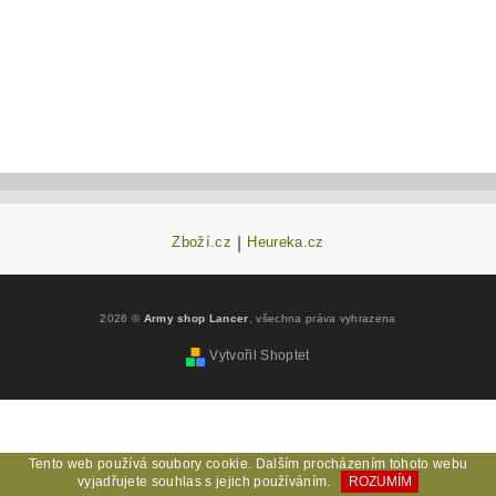
Zboží.cz
|
Heureka.cz
2026 ©
Army shop Lancer
, všechna práva vyhrazena
Vytvořil Shoptet
Tento web používá soubory cookie. Dalším procházením tohoto webu
vyjadřujete souhlas s jejich používáním.
ROZUMÍM