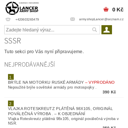
0 Kč
armyshopLancer@seznam.cz
+420603265479
SSSR
Tuto sekci pro Vás nyní připravujeme.
NEJPRODÁVANĚJŠÍ
1.
BRÝLE NA MOTORKU RUSKÉ ARMÁDY
–
VYPRODÁNO
Nepoužité brýle sovětské armády pro motospojky .
390 Kč
2.
VLAJKA ROTESKREUTZ PLÁTĚNÁ 98X105, ORIGINÁL
POVÁLEČNÁ VÝROBA .
–
K OBJEDNÁNÍ
Vlajka Roteskreutz plátěná 98x105, originál poválečná výroba v
NSR.