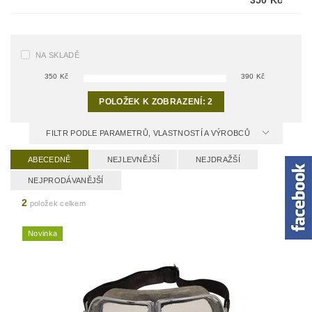
350 Kč
NA SKLADĚ
350
Kč
390
Kč
POLOŽEK K ZOBRAZENÍ:
2
FILTR PODLE PARAMETRŮ, VLASTNOSTÍ A VÝROBCŮ
ABECEDNĚ
NEJLEVNĚJŠÍ
NEJDRAŽŠÍ
NEJPRODÁVANĚJŠÍ
2
položek celkem
Novinka