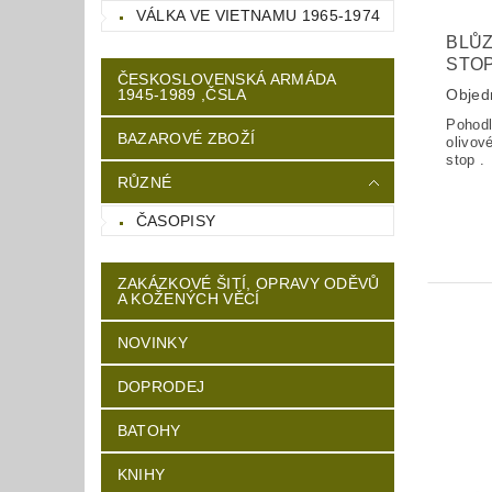
VÁLKA VE VIETNAMU 1965-1974
BLŮZ
STOP
ČESKOSLOVENSKÁ ARMÁDA
1945-1989 ,ČSLA
Objed
Pohodl
BAZAROVÉ ZBOŽÍ
olivov
stop .
RŮZNÉ
ČASOPISY
ZAKÁZKOVÉ ŠITÍ, OPRAVY ODĚVŮ
A KOŽENÝCH VĚCÍ
NOVINKY
DOPRODEJ
BATOHY
KNIHY