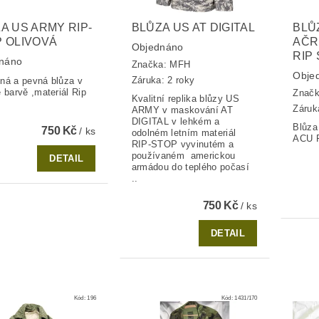
A US ARMY RIP-
BLŮZA US AT DIGITAL
BLŮ
 OLIVOVÁ
AČR
Objednáno
RIP
náno
Značka:
MFH
Obje
Záruka: 2 roky
ná a pevná blůza v
é barvě ,materiál Rip
Znač
Kvalitní replika blůzy US
Záruk
ARMY v maskování AT
DIGITAL v lehkém a
Blůza
750 Kč
/ ks
odolném letním materiál
ACU R
RIP-STOP vyvinutém a
používaném americkou
DETAIL
armádou do teplého počasí
..
750 Kč
/ ks
DETAIL
Kód:
196
Kód:
1431/170