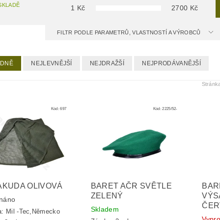
SKLADĚ
1
Kč
2700
Kč
FILTR PODLE PARAMETRŮ, VLASTNOSTÍ A VÝROBCŮ
EDNĚ
NEJLEVNĚJŠÍ
NEJDRAŽŠÍ
NEJPRODÁVANĚJŠÍ
Stránk
Kód:
697
Kód:
2225/52-
AKUDA OLIVOVÁ
BARET AČR SVĚTLE
BAR
ZELENÝ
VÝS
náno
ČER
Skladem
a:
Mil -Tec,Německo
Vypr