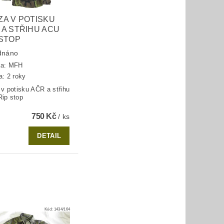
ZA V POTISKU
 A STŘIHU ACU
 STOP
dnáno
ka:
MFH
a: 2 roky
 v potisku AČR a střihu
ip stop
750 Kč
/ ks
DETAIL
Kód:
1434/164