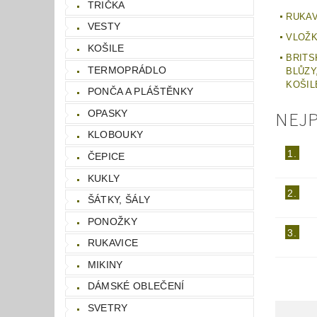
TRIČKA
RUKAV
VESTY
VLOŽK
KOŠILE
BRITS
TERMOPRÁDLO
BLŮZY,
KOŠIL
PONČA A PLÁŠTĚNKY
NEJ
OPASKY
KLOBOUKY
1.
ČEPICE
KUKLY
2.
ŠÁTKY, ŠÁLY
PONOŽKY
3.
RUKAVICE
MIKINY
DÁMSKÉ OBLEČENÍ
SVETRY