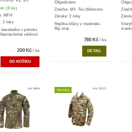
Objednáno
Obje
dem
(3 ks)
Značka:
Mil -Tec,Německo
Znač
a:
MFH
Záruka: 2 roky
Záruk
: 2 roky
Replika blůzy v materiálu
Starýt
Rip stop
mask
 basebalka v potisku
.Nastavitelná velikost
780 Kč
/ ks
200 Kč
/ ks
DETAIL
Kód:
394/M
Kód:
223/171
Novinka