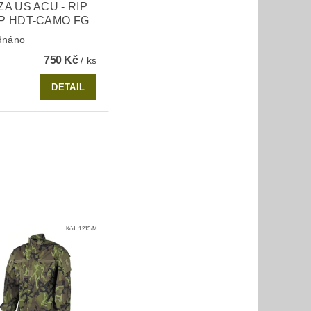
A US ACU - RIP
P HDT-CAMO FG
dnáno
750 Kč
/ ks
DETAIL
Kód:
1215/M