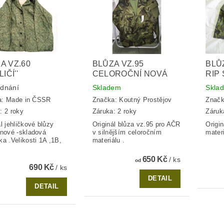
A VZ.60
BLŮZA VZ.95
BLŮ
LIČÍ''
CELOROČNÍ NOVÁ
RIP
ednání
Skladem
Skla
a:
Made in ČSSR
Značka:
Koutný Prostějov
Znač
: 2 roky
Záruka: 2 roky
Záruk
ál jehličkové blůzy
Originál blůza vz.95 pro AČR
Origin
 nové -skladová
v silnějším celoročním
mater
ka .Velikosti 1A ,1B,
materiálu .
650 Kč
/ ks
od
690 Kč
/ ks
DETAIL
DETAIL