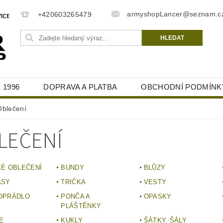
armyshopLancer@seznam.c
+420603265479
 1996
DOPRAVA A PLATBA
OBCHODNÍ PODMÍNK
Oblečení
LEČENÍ
É OBLEČENÍ
BUNDY
BLŮZY
ASY
TRIČKA
VESTY
OPRÁDLO
PONČA A
OPASKY
PLÁŠTĚNKY
E
KUKLY
ŠÁTKY, ŠÁLY