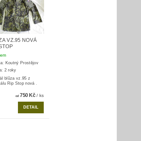
ZA VZ.95 NOVÁ
 STOP
dem
ka:
Koutný Prostějov
a: 2 roky
ál blůza vz.95 z
iálu Rip Stop nová .
750 Kč
/ ks
od
DETAIL