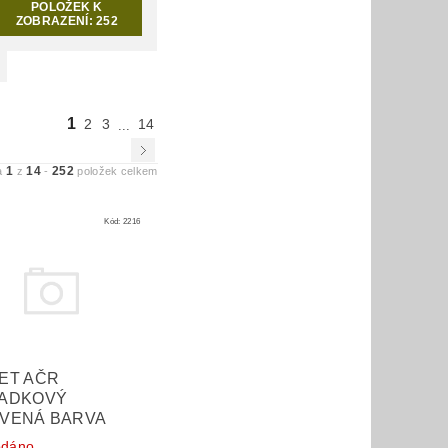
POLOŽEK K
ZOBRAZENÍ:
252
1
2
3
14
...
1
14
252
a
z
-
položek celkem
Kód:
2216
ET AČR
ADKOVÝ
VENÁ BARVA
odáno