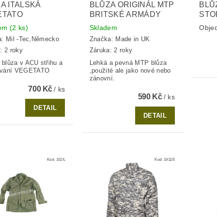
A ITALSKÁ
BLŮZA ORIGINÁL MTP
BLŮZ
ETATO
BRITSKÉ ARMÁDY
STO
dem
(2 ks)
Skladem
Obje
a:
Mil -Tec,Německo
Značka:
Made in UK
: 2 roky
Záruka: 2 roky
á blůza v ACU střihu a
Lehká a pevná MTP blůza
vání VEGETATO
,použité ale jako nové nebo
zánovní.
700 Kč
/ ks
590 Kč
/ ks
DETAIL
DETAIL
Kód:
102/L
Kód:
1911/S