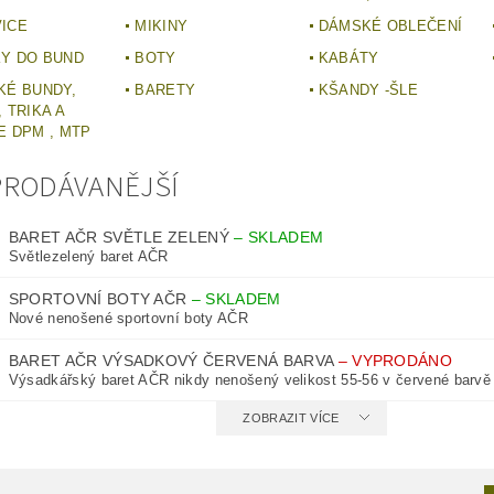
ICE
MIKINY
DÁMSKÉ OBLEČENÍ
Y DO BUND
BOTY
KABÁTY
KÉ BUNDY,
BARETY
KŠANDY -ŠLE
 TRIKA A
E DPM , MTP
PRODÁVANĚJŠÍ
BARET AČR SVĚTLE ZELENÝ
–
SKLADEM
Světlezelený baret AČR
SPORTOVNÍ BOTY AČR
–
SKLADEM
Nové nenošené sportovní boty AČR
BARET AČR VÝSADKOVÝ ČERVENÁ BARVA
–
VYPRODÁNO
Výsadkářský baret AČR nikdy nenošený velikost 55-56 v červené barvě 
ZOBRAZIT VÍCE