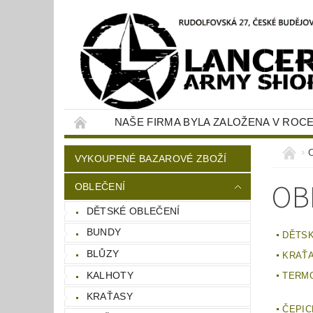
NAŠE FIRMA BYLA ZALOŽENA V ROCE
KONTAKTY
NAPIŠTE NÁM
VYKOUPENÉ BAZAROVÉ ZBOŽÍ
OB
OBLEČENÍ
DĚTSKÉ OBLEČENÍ
BUNDY
DĚTSK
BLŮZY
KRAŤ
KALHOTY
TERM
KRAŤASY
ČEPIC