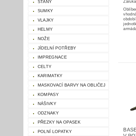
STANY
Záruka
Oblíbe
SUMKY
vhodná
období
VLAJKY
jednot
armáda
HELMY
NOŽE
JÍDELNÍ POTŘEBY
IMPREGNACE
CELTY
KARIMATKY
MASKOVACÍ BARVY NA OBLIČEJ
KOMPASY
NÁŠIVKY
ODZNAKY
PŘEZKY NA OPASEK
BASE
POLNÍ LOPATKY
V PO