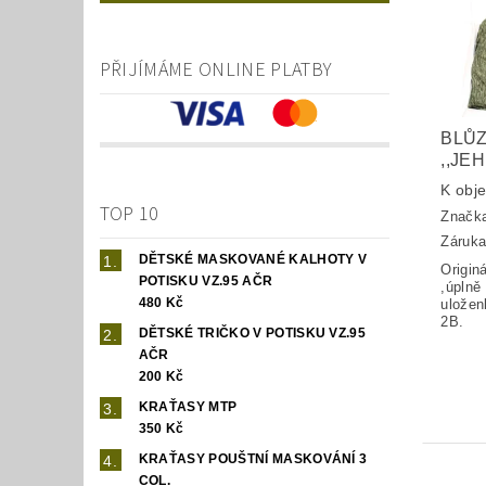
PŘIJÍMÁME ONLINE PLATBY
BLŮZ
,,JEH
K obj
TOP 10
Značk
Záruka
DĚTSKÉ MASKOVANÉ KALHOTY V
Origin
POTISKU VZ.95 AČR
,úplně
480 Kč
uložen
2B.
DĚTSKÉ TRIČKO V POTISKU VZ.95
AČR
200 Kč
KRAŤASY MTP
350 Kč
KRAŤASY POUŠTNÍ MASKOVÁNÍ 3
COL.