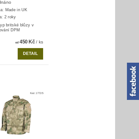
dnáno
ka:
Made in UK
a: 2 roky
yp britské blůzy v
ování DPM
450 Kč
/ ks
od
DETAIL
Kód:
1772/S