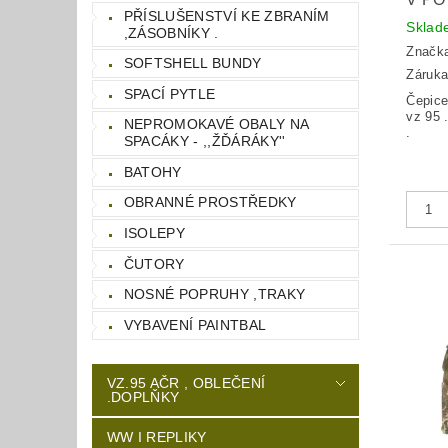
PŘÍSLUŠENSTVÍ KE ZBRANÍM
Skla
,ZÁSOBNÍKY .
Značk
SOFTSHELL BUNDY
Záruka
SPACÍ PYTLE
Čepice
vz 95 
NEPROMOKAVÉ OBALY NA
.
SPACÁKY - ,,ŽĎÁRÁKY''
BATOHY
OBRANNÉ PROSTŘEDKY
ISOLEPY
ČUTORY
NOSNÉ POPRUHY ,TRAKY
VYBAVENÍ PAINTBAL
VZ.95 AČR , OBLEČENÍ
.DOPLŇKY
WW I REPLIKY