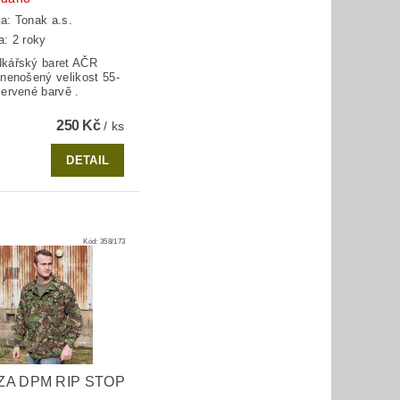
ka:
Tonak a.s.
a: 2 roky
kářský baret AČR
 nenošený velikost 55-
červené barvě .
250 Kč
/ ks
DETAIL
Kód:
358/173
ZA DPM RIP STOP