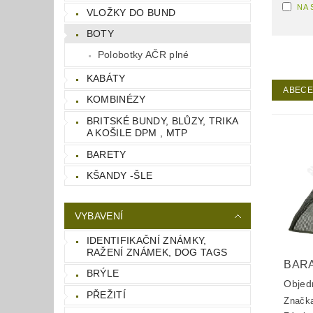
NA 
VLOŽKY DO BUND
BOTY
Polobotky AČR plné
KABÁTY
ABEC
KOMBINÉZY
BRITSKÉ BUNDY, BLŮZY, TRIKA
A KOŠILE DPM , MTP
BARETY
KŠANDY -ŠLE
VYBAVENÍ
IDENTIFIKAČNÍ ZNÁMKY,
RAŽENÍ ZNÁMEK, DOG TAGS
BAR
BRÝLE
Objed
PŘEŽITÍ
Značk