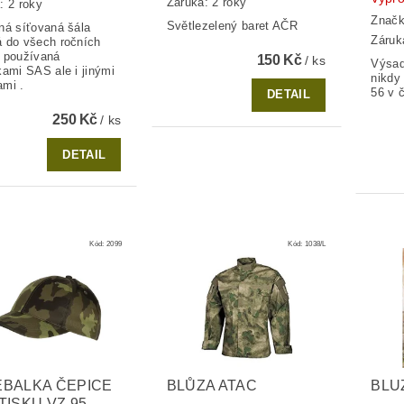
Záruka: 2 roky
: 2 roky
Znač
Světlezelený baret AČR
ná síťovaná šála
Záruk
 do všech ročních
 používaná
150 Kč
/ ks
Výsad
kami SAS ale i jinými
nikdy
mi .
56 v 
DETAIL
250 Kč
/ ks
DETAIL
Kód:
2099
Kód:
1038/L
BALKA ČEPICE
BLŮZA ATAC
BLU
TISKU VZ 95