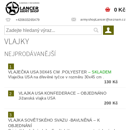
0 Kč
armyshopLancer@seznam.cz
+420603265479
VLAJKY
NEJPRODÁVANĚJŠÍ
1.
VLAJEČKA USA 30X45 CM .POLYESTER
–
SKLADEM
Vlaječka USA na dřevěné tyčce v rozměru 30x45 cm .
130 Kč
VLAJKA USA KONFEDERACE
–
OBJEDNÁNO
2.
Jižanská vlajka USA
200 Kč
3.
VLAJKA SOVĚTSKÉHO SVAZU -BAVLNĚNÁ
–
K
OBJEDNÁNÍ