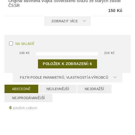
Originál bavlněná vlajka Sovětského svazu ze starých zásob
ČSSR
150 Kč
ZOBRAZIT VÍCE
NA SKLADĚ
130
Kč
210
Kč
POLOŽEK K ZOBRAZENÍ:
6
FILTR PODLE PARAMETRŮ, VLASTNOSTÍ A VÝROBCŮ
ABECEDNĚ
NEJLEVNĚJŠÍ
NEJDRAŽŠÍ
NEJPRODÁVANĚJŠÍ
6
položek celkem