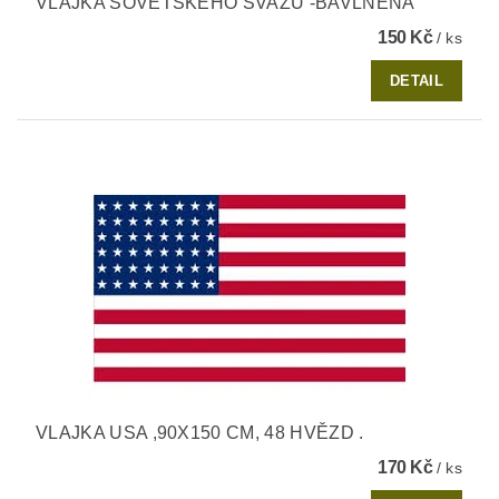
VLAJKA SOVĚTSKÉHO SVAZU -BAVLNĚNÁ
150 Kč
/ ks
DETAIL
VLAJKA USA ,90X150 CM, 48 HVĚZD .
170 Kč
/ ks