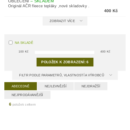
OBLEČENÍ
–
SKLADEM
Originál AČR fleece tepláky ,nové skladovky .
400 Kč
ZOBRAZIT VÍCE
NA SKLADĚ
100
Kč
400
Kč
POLOŽEK K ZOBRAZENÍ:
6
FILTR PODLE PARAMETRŮ, VLASTNOSTÍ A VÝROBCŮ
ABECEDNĚ
NEJLEVNĚJŠÍ
NEJDRAŽŠÍ
NEJPRODÁVANĚJŠÍ
6
položek celkem