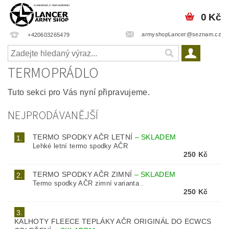
0 Kč
armyshopLancer@seznam.cz
+420603265479
TERMOPRÁDLO
Tuto sekci pro Vás nyní připravujeme.
NEJPRODÁVANĚJŠÍ
TERMO SPODKY AČR LETNÍ
–
SKLADEM
1.
Lehké letní termo spodky AČR
250 Kč
TERMO SPODKY AČR ZIMNÍ
–
SKLADEM
2.
Termo spodky AČR zimní varianta .
250 Kč
3.
KALHOTY FLEECE TEPLÁKY AČR ORIGINÁL DO ECWCS