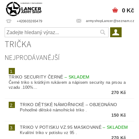
0 Kč
armyshopLancer@seznam.cz
+420603265479
TRIČKA
NEJPRODÁVANĚJŠÍ
1.
TRIKO SECURITY ČERNÉ
–
SKLADEM
Černé triko s krátkým rukávem a nápisem security na prsou a
vzadu .100%...
270 Kč
TRIKO DĚTSKÉ NÁMOŘNICKÉ
–
OBJEDNÁNO
2.
Pohodlné dětské námořnické triko .
150 Kč
TRIKO V POTISKU VZ.95 MASKOVANÉ
–
SKLADEM
3.
Kvalitní triko v potisku vz 95 .
270 Kč