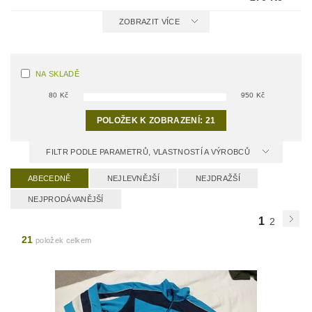
ZOBRAZIT VÍCE
NA SKLADĚ
80
Kč
950
Kč
POLOŽEK K ZOBRAZENÍ:
21
FILTR PODLE PARAMETRŮ, VLASTNOSTÍ A VÝROBCŮ
ABECEDNĚ
NEJLEVNĚJŠÍ
NEJDRAŽŠÍ
NEJPRODÁVANĚJŠÍ
1
2
21
položek celkem