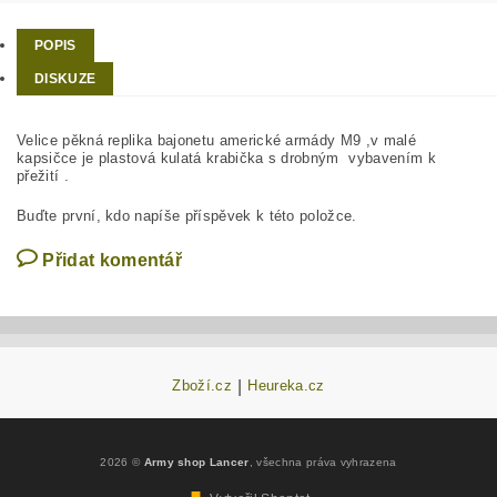
POPIS
DISKUZE
Velice pěkná replika bajonetu americké armády M9 ,v malé
kapsičce je plastová kulatá krabička s drobným vybavením k
přežití .
Buďte první, kdo napíše příspěvek k této položce.
Přidat komentář
Zboží.cz
|
Heureka.cz
2026 ©
Army shop Lancer
, všechna práva vyhrazena