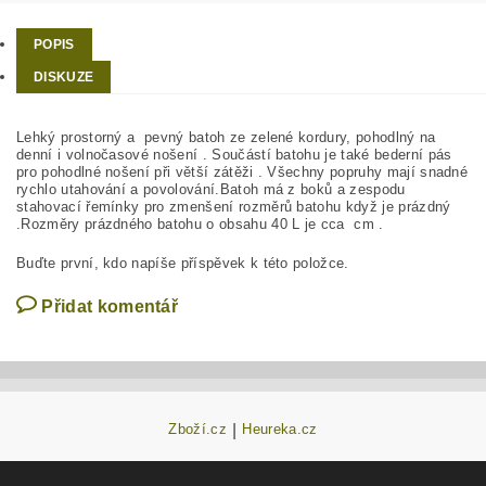
POPIS
DISKUZE
Lehký prostorný a pevný batoh ze zelené kordury, pohodlný na
denní i volnočasové nošení . Součástí batohu je také bederní pás
pro pohodlné nošení při větší zátěži . Všechny popruhy mají snadné
rychlo utahování a povolování.Batoh má z boků a zespodu
stahovací řemínky pro zmenšení rozměrů batohu když je prázdný
.Rozměry prázdného batohu o obsahu 40 L je cca cm .
Buďte první, kdo napíše příspěvek k této položce.
Přidat komentář
Zboží.cz
|
Heureka.cz