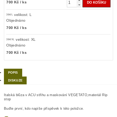
700 Kč
/ ks
velikost: L
394/L
Objednáno
700 Kč
/ ks
velikost: XL
394/XL
Objednáno
700 Kč
/ ks
POPIS
DISKUZE
Italská blůza v ACU střihu a maskování VEGETATO,materiál Rip
stop
Buďte první, kdo napíše příspěvek k této položce.