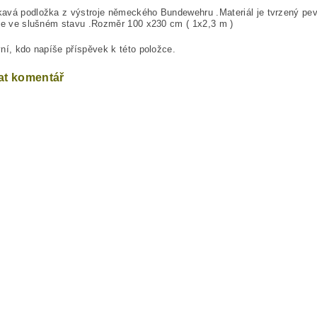
vá podložka z výstroje německého Bundewehru .Materiál je tvrzený pevn
le ve slušném stavu .Rozměr 100 x230 cm ( 1x2,3 m )
ní, kdo napíše příspěvek k této položce.
at komentář