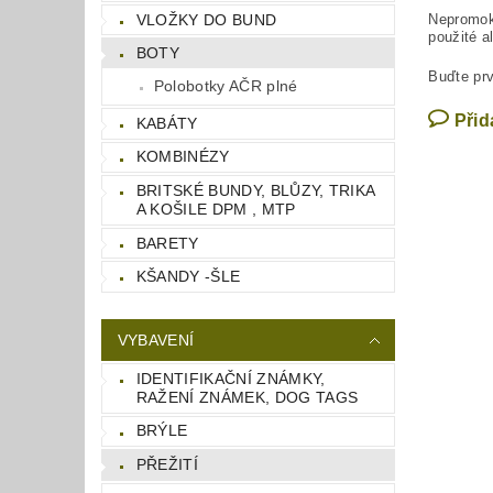
VLOŽKY DO BUND
Nepromoka
použité a
BOTY
Buďte prv
Polobotky AČR plné
Přid
KABÁTY
KOMBINÉZY
BRITSKÉ BUNDY, BLŮZY, TRIKA
A KOŠILE DPM , MTP
BARETY
KŠANDY -ŠLE
VYBAVENÍ
IDENTIFIKAČNÍ ZNÁMKY,
RAŽENÍ ZNÁMEK, DOG TAGS
BRÝLE
PŘEŽITÍ