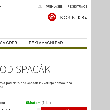
|
z
PŘIHLÁŠENÍ
REGISTRACE
KOŠÍK:
0 Kč
Y A GDPR
REKLAMAČNÍ ŘÁD
OD SPACÁK
vá podložka pod spacák z výstroje německého
u .
ost
Skladem
(1 ks)