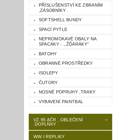
PŘÍSLUŠENSTVÍ KE ZBRANÍM
,ZÁSOBNÍKY .
SOFTSHELL BUNDY
SPACÍ PYTLE
NEPROMOKAVÉ OBALY NA
SPACÁKY - ,,ŽĎÁRÁKY''
BATOHY
OBRANNÉ PROSTŘEDKY
ISOLEPY
ČUTORY
NOSNÉ POPRUHY ,TRAKY
VYBAVENÍ PAINTBAL
VZ.95 AČR , OBLEČENÍ
.DOPLŇKY
WW I REPLIKY