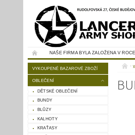
NAŠE FIRMA BYLA ZALOŽENA V ROCE
KONTAKTY
NAPIŠTE NÁM
VYKOUPENÉ BAZAROVÉ ZBOŽÍ
BU
OBLEČENÍ
DĚTSKÉ OBLEČENÍ
BUNDY
BLŮZY
KALHOTY
KRAŤASY