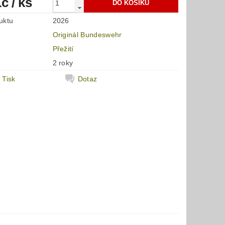
Kč
/ ks
uktu
2026
Originál Bundeswehr
e
Přežití
2 roky
Tisk
Dotaz