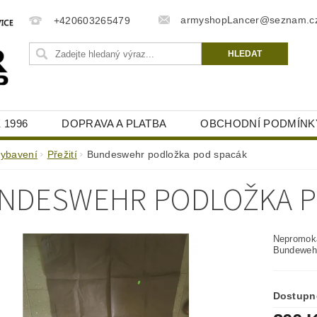
armyshopLancer@seznam.c
+420603265479
 1996
DOPRAVA A PLATBA
OBCHODNÍ PODMÍNK
vybavení
Přežití
Bundeswehr podložka pod spacák
NDESWEHR PODLOŽKA P
Nepromoka
Bundewehr
Dostupn