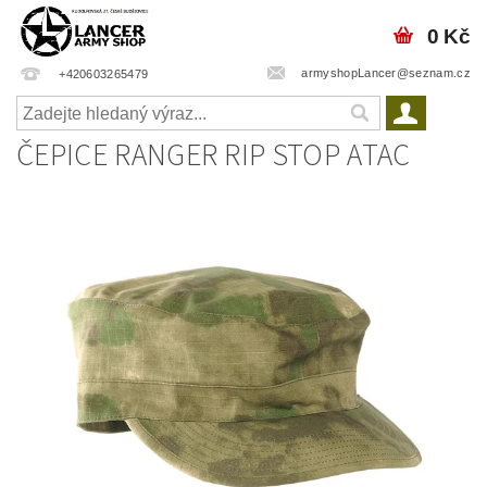
0 Kč
armyshopLancer@seznam.cz
+420603265479
ČEPICE RANGER RIP STOP ATAC