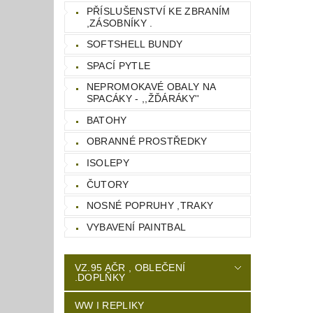
PŘÍSLUŠENSTVÍ KE ZBRANÍM
,ZÁSOBNÍKY .
SOFTSHELL BUNDY
SPACÍ PYTLE
NEPROMOKAVÉ OBALY NA
SPACÁKY - ,,ŽĎÁRÁKY''
BATOHY
OBRANNÉ PROSTŘEDKY
ISOLEPY
ČUTORY
NOSNÉ POPRUHY ,TRAKY
VYBAVENÍ PAINTBAL
VZ.95 AČR , OBLEČENÍ
.DOPLŇKY
WW I REPLIKY