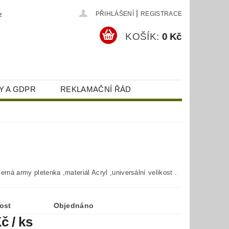
|
z
PŘIHLÁŠENÍ
REGISTRACE
KOŠÍK:
0 Kč
Y A GDPR
REKLAMAČNÍ ŘÁD
erná army pletenka ,materiál Acryl ,universální velikost .
ost
Objednáno
Kč
/ ks