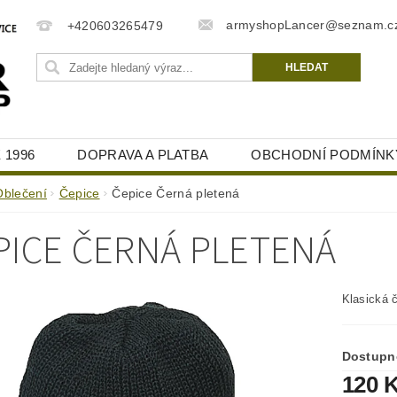
armyshopLancer@seznam.c
+420603265479
 1996
DOPRAVA A PLATBA
OBCHODNÍ PODMÍNK
Oblečení
Čepice
Čepice Černá pletená
PICE ČERNÁ PLETENÁ
Klasická č
Dostupn
120 