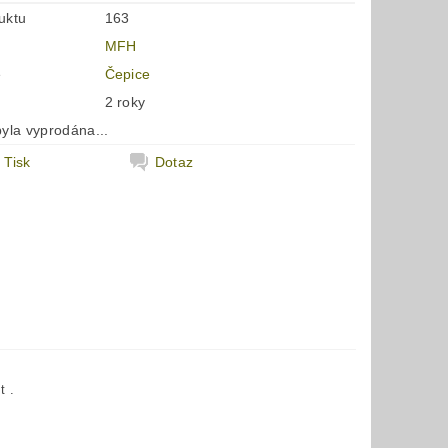
uktu
163
MFH
e
Čepice
2 roky
yla vyprodána...
Tisk
Dotaz
t .