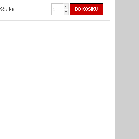
 Kč
/ ks