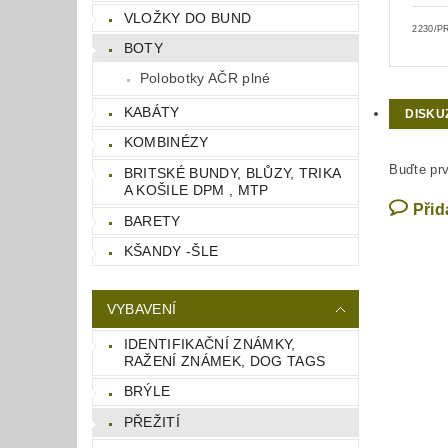
VLOŽKY DO BUND
2230/P
BOTY
Polobotky AČR plné
KABÁTY
DISKU
KOMBINÉZY
Buďte prv
BRITSKÉ BUNDY, BLŮZY, TRIKA
A KOŠILE DPM , MTP
Přid
BARETY
KŠANDY -ŠLE
VYBAVENÍ
IDENTIFIKAČNÍ ZNÁMKY,
RAŽENÍ ZNÁMEK, DOG TAGS
BRÝLE
PŘEŽITÍ