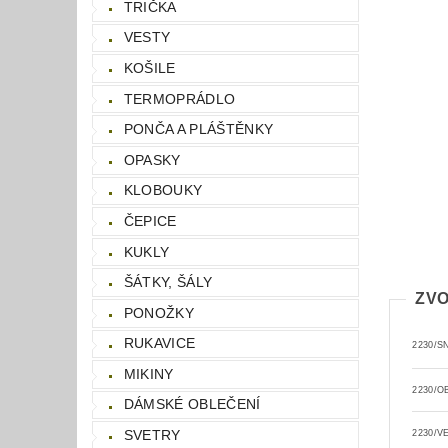
TRIČKA
VESTY
KOŠILE
TERMOPRÁDLO
PONČA A PLÁŠTĚNKY
OPASKY
KLOBOUKY
ČEPICE
KUKLY
ŠÁTKY, ŠÁLY
ZVO
PONOŽKY
RUKAVICE
2230/S
MIKINY
2230/O
DÁMSKÉ OBLEČENÍ
SVETRY
2230/V