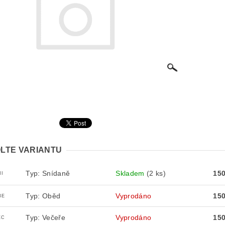
LTE VARIANTU
Typ: Snídaně
Skladem
(2 ks)
15
NI
Typ: Oběd
Vyprodáno
15
BE
Typ: Večeře
Vyprodáno
15
EC