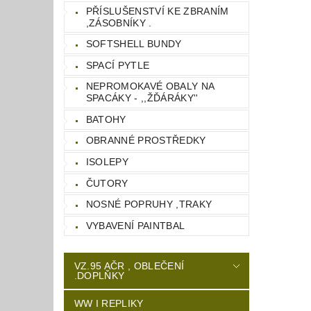
PŘÍSLUŠENSTVÍ KE ZBRANÍM
,ZÁSOBNÍKY .
SOFTSHELL BUNDY
SPACÍ PYTLE
NEPROMOKAVÉ OBALY NA
SPACÁKY - ,,ŽĎÁRÁKY''
BATOHY
OBRANNÉ PROSTŘEDKY
ISOLEPY
ČUTORY
NOSNÉ POPRUHY ,TRAKY
VYBAVENÍ PAINTBAL
VZ.95 AČR , OBLEČENÍ
.DOPLŇKY
WW I REPLIKY