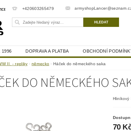
armyshopLancer@seznam.c
+420603265479
 1996
DOPRAVA A PLATBA
OBCHODNÍ PODMÍNK
W II. - repliky
německo
Háček do německého saka
ČEK DO NĚMECKÉHO SA
Hliníkový
Dostupn
70 K