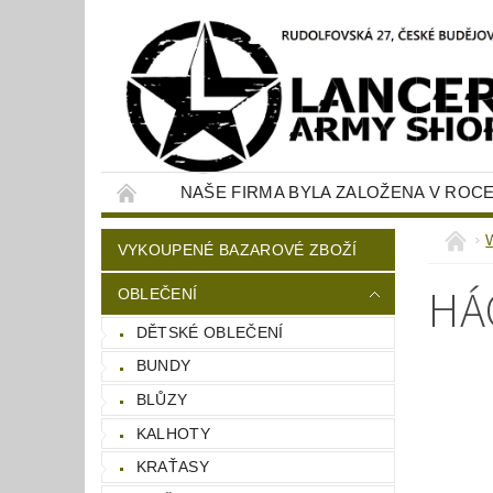
NAŠE FIRMA BYLA ZALOŽENA V ROCE
KONTAKTY
NAPIŠTE NÁM
W
VYKOUPENÉ BAZAROVÉ ZBOŽÍ
HÁ
OBLEČENÍ
DĚTSKÉ OBLEČENÍ
BUNDY
BLŮZY
KALHOTY
KRAŤASY