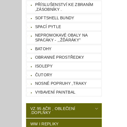
PŘÍSLUŠENSTVÍ KE ZBRANÍM
,ZÁSOBNÍKY .
SOFTSHELL BUNDY
SPACÍ PYTLE
NEPROMOKAVÉ OBALY NA
SPACÁKY - ,,ŽĎÁRÁKY''
BATOHY
OBRANNÉ PROSTŘEDKY
ISOLEPY
ČUTORY
NOSNÉ POPRUHY ,TRAKY
VYBAVENÍ PAINTBAL
VZ.95 AČR , OBLEČENÍ
.DOPLŇKY
WW I REPLIKY