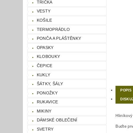
TRIČKA
VESTY
KOŠILE
TERMOPRÁDLO
PONČA A PLÁŠTĚNKY
OPASKY
KLOBOUKY
ČEPICE
KUKLY
ŠÁTKY, ŠÁLY
POPIS
PONOŽKY
DISKU
RUKAVICE
MIKINY
Hliníkov
DÁMSKÉ OBLEČENÍ
Buďte prv
SVETRY