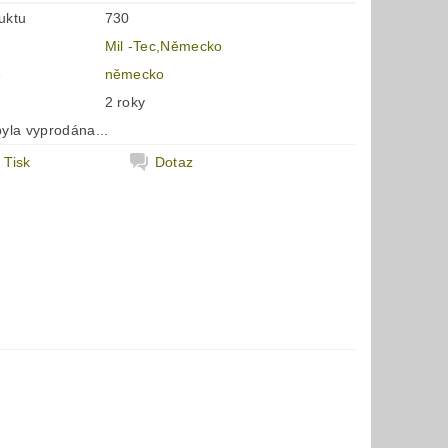
uktu
730
Mil -Tec,Německo
e
německo
2 roky
yla vyprodána...
Tisk
Dotaz