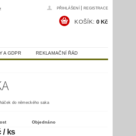
|
z
PŘIHLÁŠENÍ
REGISTRACE
KOŠÍK:
0 Kč
Y A GDPR
REKLAMAČNÍ ŘÁD
KA
 háček do německého saka
ost
Objednáno
č
/ ks