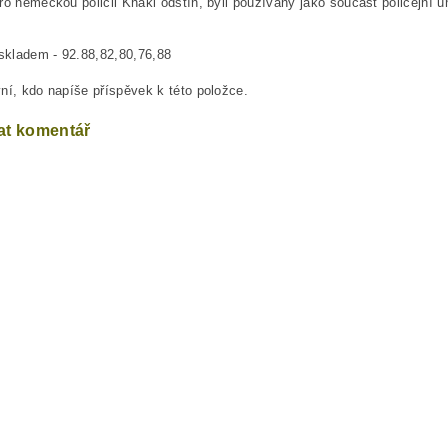
ro německou policii Khaki odstín, byli používány jako součást policejní 
 skladem - 92.88,82,80,76,88
ní, kdo napíše příspěvek k této položce.
at komentář