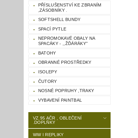
PŘÍSLUŠENSTVÍ KE ZBRANÍM
,ZÁSOBNÍKY .
SOFTSHELL BUNDY
SPACÍ PYTLE
NEPROMOKAVÉ OBALY NA
SPACÁKY - ,,ŽĎÁRÁKY''
BATOHY
OBRANNÉ PROSTŘEDKY
ISOLEPY
ČUTORY
NOSNÉ POPRUHY ,TRAKY
VYBAVENÍ PAINTBAL
VZ.95 AČR , OBLEČENÍ
.DOPLŇKY
WW I REPLIKY