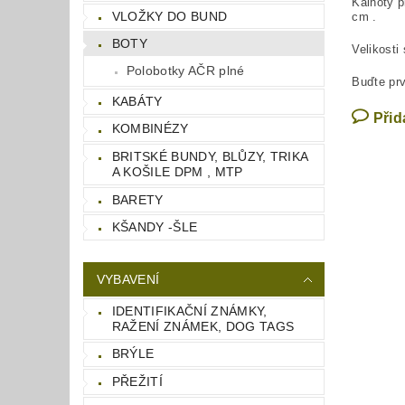
Kalhoty p
VLOŽKY DO BUND
cm .
BOTY
Velikosti
Polobotky AČR plné
Buďte prv
KABÁTY
Přid
KOMBINÉZY
BRITSKÉ BUNDY, BLŮZY, TRIKA
A KOŠILE DPM , MTP
BARETY
KŠANDY -ŠLE
VYBAVENÍ
IDENTIFIKAČNÍ ZNÁMKY,
RAŽENÍ ZNÁMEK, DOG TAGS
BRÝLE
PŘEŽITÍ