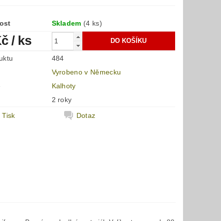
ost
Skladem
(4 ks)
Kč
/ ks
uktu
484
Vyrobeno v Německu
e
Kalhoty
2 roky
Tisk
Dotaz