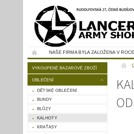
NAŠE FIRMA BYLA ZALOŽENA V ROCE
KONTAKTY
NAPIŠTE NÁM
VYKOUPENÉ BAZAROVÉ ZBOŽÍ
KA
OBLEČENÍ
DĚTSKÉ OBLEČENÍ
OD
BUNDY
BLŮZY
KALHOTY
KRAŤASY