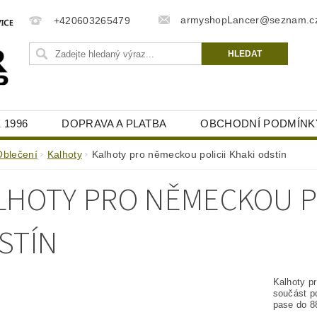
armyshopLancer@seznam.c
+420603265479
 1996
DOPRAVA A PLATBA
OBCHODNÍ PODMÍNK
Oblečení
Kalhoty
Kalhoty pro německou policii Khaki odstín
LHOTY PRO NĚMECKOU PO
STÍN
Kalhoty pr
součást po
pase do 8