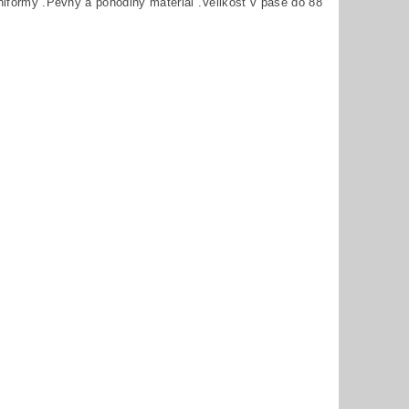
uniformy .Pevný a pohodlný materiál .Velikost v pase do 88