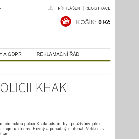
|
z
PŘIHLÁŠENÍ
REGISTRACE
KOŠÍK:
0 Kč
Y A GDPR
REKLAMAČNÍ ŘÁD
LICII KHAKI
o německou policii Khaki odstín, byli používány jako
licejní uniformy .Pevný a pohodlný materiál .Velikost v
8 cm .