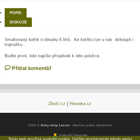
POPIS
DISKUZE
Smaltovaný kotlík o obsahu 6 litrů . Ke kotlíku lze u nás dokoupit i
trojnožku .
Buďte první, kdo napíše příspěvek k této položce.
Přidat komentář
Zboží.cz
|
Heureka.cz
2026 ©
Army shop Lancer
, všechna práva vyhrazena
Vytvořil Shoptet
Tento web používá soubory cookie. Dalším procházením tohoto webu