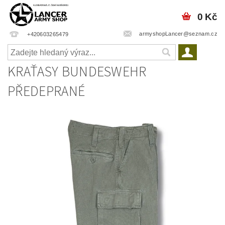
0 Kč
armyshopLancer@seznam.cz
+420603265479
KRAŤASY BUNDESWEHR
PŘEDEPRANÉ