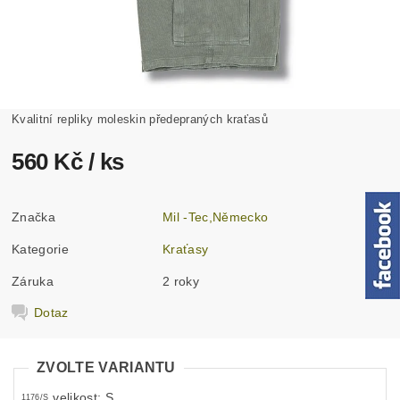
Kvalitní repliky moleskin předepraných kraťasů
560 Kč
/ ks
Značka
Mil -Tec,Německo
Kategorie
Kraťasy
Záruka
2 roky
Dotaz
ZVOLTE VARIANTU
velikost: S
1176/S