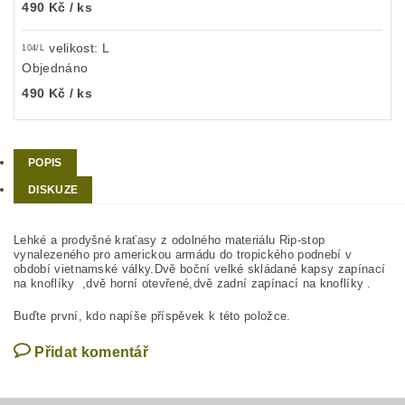
490 Kč
/ ks
velikost: L
104/L
Objednáno
490 Kč
/ ks
POPIS
DISKUZE
Lehké a prodyšné kraťasy z odolného materiálu Rip-stop
vynalezeného pro americkou armádu do tropického podnebí v
období vietnamské války.Dvě boční velké skládané kapsy zapínací
na knoflíky ,dvě horní otevřené,dvě zadní zapínací na knoflíky .
Buďte první, kdo napíše příspěvek k této položce.
Přidat komentář