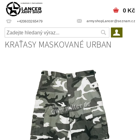
0 Kč
armyshopLancer@seznam.cz
+420603265479
KRAŤASY MASKOVANÉ URBAN