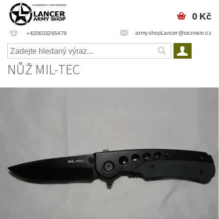
0 Kč
armyshopLancer@seznam.cz
+420603265479
NŮŽ MIL-TEC