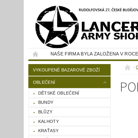
NAŠE FIRMA BYLA ZALOŽENA V ROCE
KONTAKTY
NAPIŠTE NÁM
VYKOUPENÉ BAZAROVÉ ZBOŽÍ
PO
OBLEČENÍ
DĚTSKÉ OBLEČENÍ
BUNDY
BLŮZY
KALHOTY
KRAŤASY