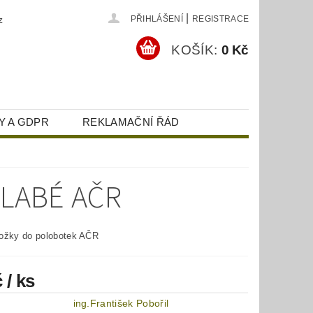
|
z
PŘIHLÁŠENÍ
REGISTRACE
KOŠÍK:
0 Kč
Y A GDPR
REKLAMAČNÍ ŘÁD
LABÉ AČR
nožky do polobotek AČR
č
/ ks
ing.František Pobořil