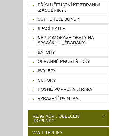
PŘÍSLUŠENSTVÍ KE ZBRANÍM
,ZÁSOBNÍKY .
SOFTSHELL BUNDY
SPACÍ PYTLE
NEPROMOKAVÉ OBALY NA
SPACÁKY - ,,ŽĎÁRÁKY''
BATOHY
OBRANNÉ PROSTŘEDKY
ISOLEPY
ČUTORY
NOSNÉ POPRUHY ,TRAKY
VYBAVENÍ PAINTBAL
VZ.95 AČR , OBLEČENÍ
.DOPLŇKY
WW I REPLIKY