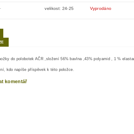
velikost: 24-25
Vyprodáno
-
ZE
ožky do polobotek AČR ,složení 56% bavlna ,43% polyamid , 1 % elasta
ní, kdo napíše příspěvek k této položce.
at komentář