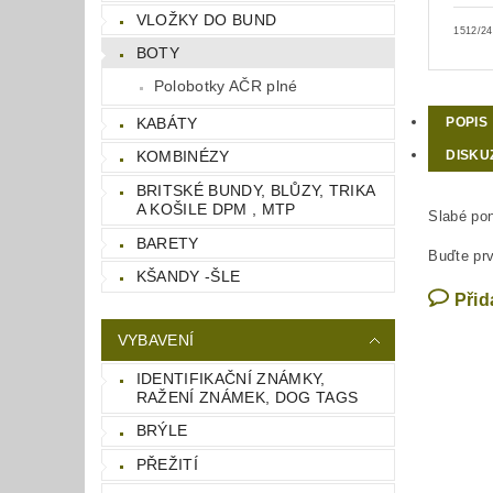
VLOŽKY DO BUND
1512/24
BOTY
Polobotky AČR plné
KABÁTY
POPIS
DISKU
KOMBINÉZY
BRITSKÉ BUNDY, BLŮZY, TRIKA
A KOŠILE DPM , MTP
Slabé pon
BARETY
Buďte prv
KŠANDY -ŠLE
Přid
VYBAVENÍ
IDENTIFIKAČNÍ ZNÁMKY,
RAŽENÍ ZNÁMEK, DOG TAGS
BRÝLE
PŘEŽITÍ