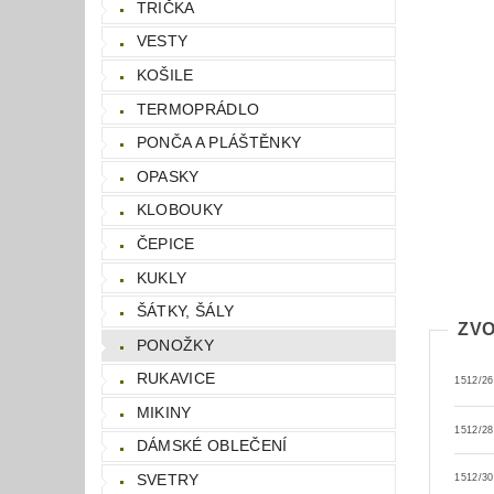
TRIČKA
VESTY
KOŠILE
TERMOPRÁDLO
PONČA A PLÁŠTĚNKY
OPASKY
KLOBOUKY
ČEPICE
KUKLY
ŠÁTKY, ŠÁLY
ZVO
PONOŽKY
RUKAVICE
1512/26
MIKINY
1512/2
DÁMSKÉ OBLEČENÍ
SVETRY
1512/3