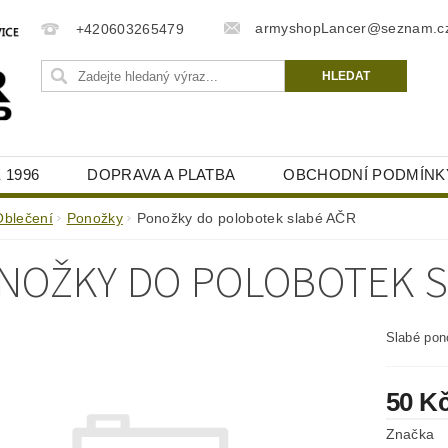
armyshopLancer@seznam.c
+420603265479
 1996
DOPRAVA A PLATBA
OBCHODNÍ PODMÍNK
Oblečení
Ponožky
Ponožky do polobotek slabé AČR
NOŽKY DO POLOBOTEK S
Slabé po
50 K
Značka