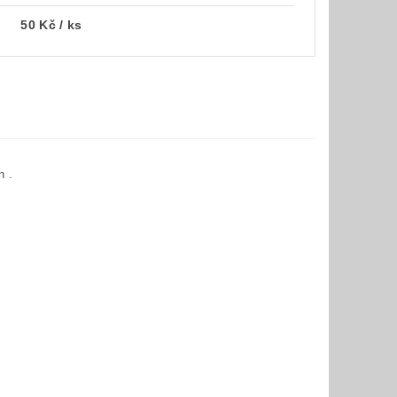
50 Kč
/ ks
n .