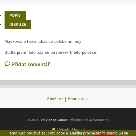
POPIS
DISKUZE
Maskované teplé rukavice polské armády
Buďte první, kdo napíše příspěvek k této položce.
Přidat komentář
Zboží.cz
|
Heureka.cz
2026 ©
Army shop Lancer
, všechna práva vyhrazena
Vytvořil Shoptet
Tento web používá soubory cookie. Dalším procházením tohoto webu