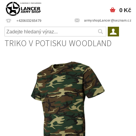
0 Kč
armyshopLancer@seznam.cz
+420603265479
TRIKO V POTISKU WOODLAND