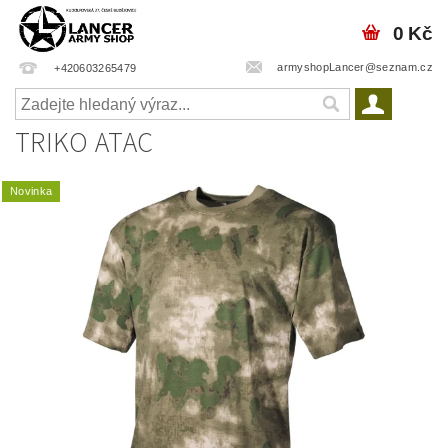
0 Kč
armyshopLancer@seznam.cz
+420603265479
TRIKO ATAC
Novinka