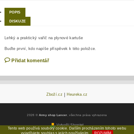
POPIS
DISKUZE
Lehký a praktický vařič na plynové kartuše
Buďte první, kdo napíše příspěvek k této položce.
Přidat komentář
Zboží.cz
|
Heureka.cz
2026 ©
Army shop Lancer
, všechna práva vyhrazena
Vytvořil Shoptet
Tento web používá soubory cookie. Dalším procházením tohoto webu
vyjadřujete souhlas s jejich používáním.
ROZUMÍM