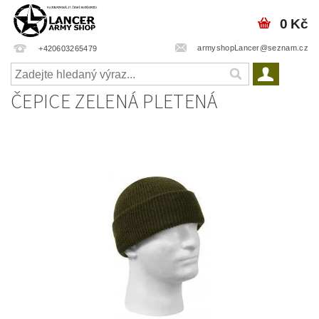
0 Kč
armyshopLancer@seznam.cz
+420603265479
ČEPICE ZELENÁ PLETENÁ