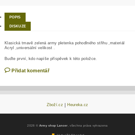
POPIS
DISKUZE
Klasická tmavě zelená army pletenka pohodlného střihu ,materiál
Acryl ,universální velikost .
Buďte první, kdo napíše příspěvek k této položce.
Přidat komentář
Zboží.cz
|
Heureka.cz
2026 ©
Army shop Lancer
, všechna práva vyhrazena