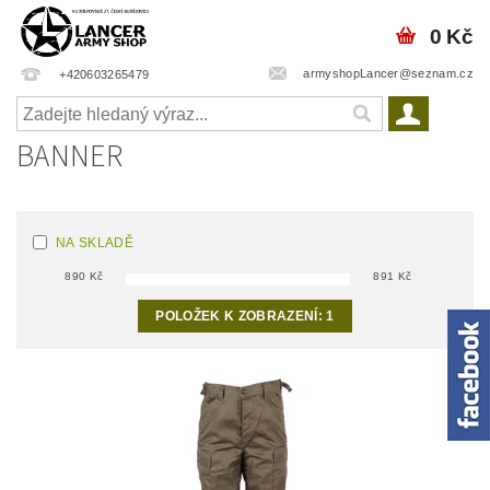
0 Kč
armyshopLancer@seznam.cz
+420603265479
BANNER
NA SKLADĚ
890
Kč
891
Kč
POLOŽEK K ZOBRAZENÍ:
1