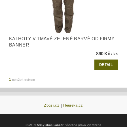
KALHOTY V TMAVĚ ZELENÉ BARVĚ OD FIRMY
BANNER
890 Kč
/ ks
DETAIL
1
položek celkem
Zboží.cz
|
Heureka.cz
2026 ©
Army shop Lancer
, všechna práva vyhrazena