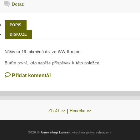
Dotaz
POPIS
DISKUZE
Nášivka 16. obrněná divize WW II repro
Buďte první, kdo napíše příspěvek k této položce.
Přidat komentář
Zboží.cz
|
Heureka.cz
2026 ©
Army shop Lancer
, všechna práva vyhrazena