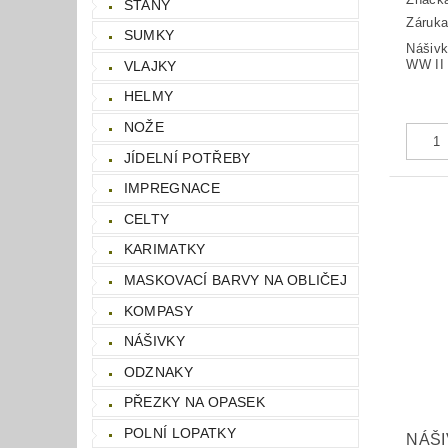
STANY
Záruka
SUMKY
Nášivk
WW II
VLAJKY
HELMY
NOŽE
JÍDELNÍ POTŘEBY
IMPREGNACE
CELTY
KARIMATKY
MASKOVACÍ BARVY NA OBLIČEJ
KOMPASY
NÁŠIVKY
ODZNAKY
PŘEZKY NA OPASEK
POLNÍ LOPATKY
NÁŠI