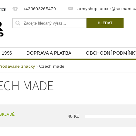
armyshopLancer@seznam.c
+420603265479
 1996
DOPRAVA A PLATBA
OBCHODNÍ PODMÍNK
Prodávané značky
Czech made
ECH MADE
 SKLADĚ
40
Kč