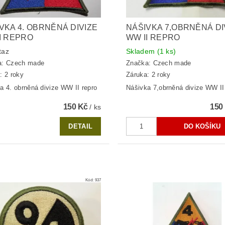
VKA 4. OBRNĚNÁ DIVIZE
NÁŠIVKA 7,OBRNĚNÁ DI
I REPRO
WW II REPRO
taz
Skladem
(1 ks)
a:
Czech made
Značka:
Czech made
: 2 roky
Záruka: 2 roky
a 4. obrněná divize WW II repro
Nášivka 7,obrněná divize WW II
150 Kč
150
/ ks
DETAIL
Kód:
937