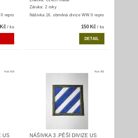
Záruka: 2 roky
II repro
Nášivka 16. obrněná divize WW II repro
 Kč
150 Kč
/ ks
/ ks
DETAIL
Kód:
919
Kód:
931
E US
NÁŠIVKA 3 .PĚŠÍ DIVIZE US