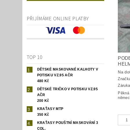
PŘIJÍMÁME ONLINE PLATBY
TOP 10
POD
HELM
DĚTSKÉ MASKOVANÉ KALHOTY V
Na do
POTISKU VZ.95 AČR
Značk
480 Kč
Záruka
DĚTSKÉ TRIČKO V POTISKU VZ.95
Pěkná 
AČR
němec
200 Kč
KRAŤASY MTP
350 Kč
KRAŤASY POUŠTNÍ MASKOVÁNÍ 3
COL.