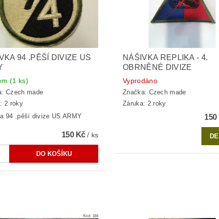
VKA 94 .PĚŠÍ DIVIZE US
NÁŠIVKA REPLIKA - 4.
Y
OBRNĚNÉ DIVIZE
dem
(1 ks)
Vyprodáno
a:
Czech made
Značka:
Czech made
: 2 roky
Záruka: 2 roky
a 94 .pěší divize US ARMY
150
150 Kč
/ ks
DE
Kód:
184