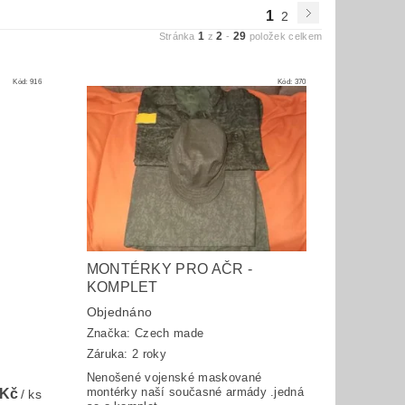
1
2
1
2
29
Stránka
z
-
položek celkem
Kód:
916
Kód:
370
MONTÉRKY PRO AČR -
KOMPLET
Objednáno
Značka:
Czech made
Záruka: 2 roky
Nenošené vojenské maskované
montérky naší současné armády .jedná
 Kč
/ ks