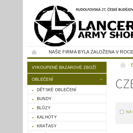
NAŠE FIRMA BYLA ZALOŽENA V ROCE
KONTAKTY
NAPIŠTE NÁM
VYKOUPENÉ BAZAROVÉ ZBOŽÍ
CZ
OBLEČENÍ
DĚTSKÉ OBLEČENÍ
BUNDY
BLŮZY
NA
KALHOTY
KRAŤASY