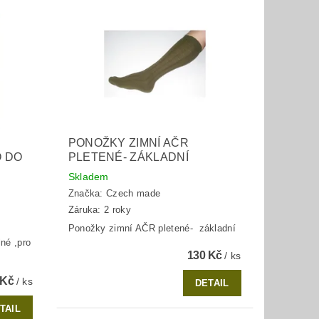
PONOŽKY ZIMNÍ AČR
O DO
PLETENÉ- ZÁKLADNÍ
Skladem
Značka:
Czech made
Záruka: 2 roky
Ponožky zimní AČR pletené- základní
né ,pro
130 Kč
/ ks
 Kč
/ ks
DETAIL
TAIL