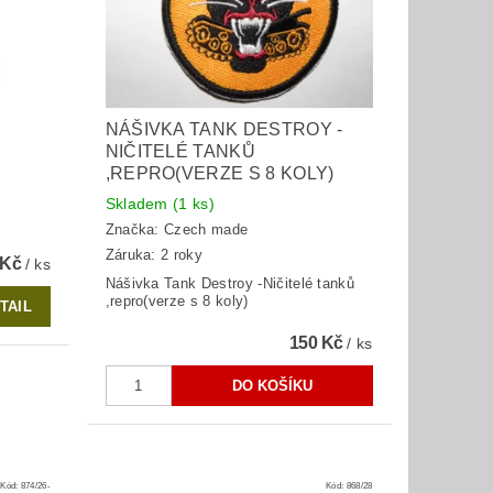
NÁŠIVKA TANK DESTROY -
NIČITELÉ TANKŮ
,REPRO(VERZE S 8 KOLY)
Skladem
(1 ks)
Značka:
Czech made
Záruka: 2 roky
 Kč
/ ks
Nášivka Tank Destroy -Ničitelé tanků
,repro(verze s 8 koly)
TAIL
150 Kč
/ ks
Kód:
874/26-
Kód:
868/28