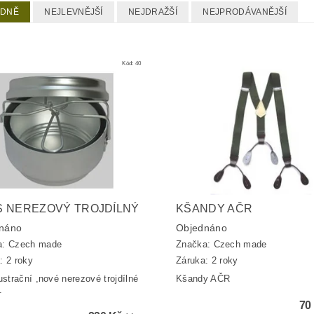
EDNĚ
NEJLEVNĚJŠÍ
NEJDRAŽŠÍ
NEJPRODÁVANĚJŠÍ
Kód:
40
S NEREZOVÝ TROJDÍLNÝ
KŠANDY AČR
náno
Objednáno
a:
Czech made
Značka:
Czech made
: 2 roky
Záruka: 2 roky
lustrační ,nové nerezové trojdílné
Kšandy AČR
.
70