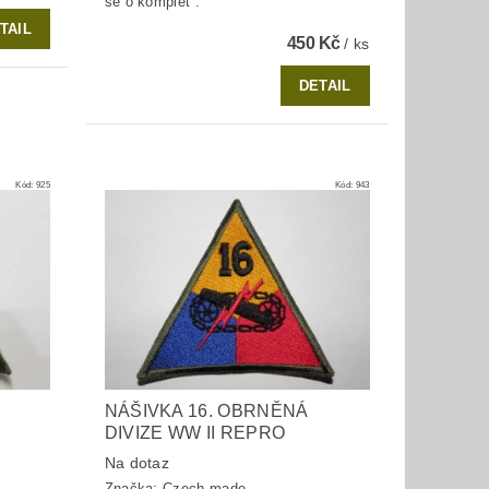
se o komplet .
TAIL
450 Kč
/ ks
DETAIL
Kód:
925
Kód:
943
NÁŠIVKA 16. OBRNĚNÁ
DIVIZE WW II REPRO
Na dotaz
Značka:
Czech made