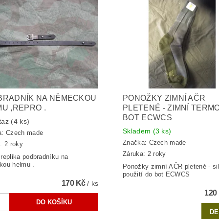
BRADNÍK NA NĚMECKOU
PONOŽKY ZIMNÍ AČR
U ,REPRO .
PLETENÉ - ZIMNÍ TERM
BOT ECWCS
taz
(4 ks)
Skladem
(3 ks)
a:
Czech made
Značka:
Czech made
: 2 roky
Záruka: 2 roky
replika podbradníku na
kou helmu .
Ponožky zimní AČR pletené - sil
použití do bot ECWCS
170 Kč
/ ks
120
DE