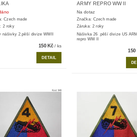
IKA
ARMY REPRO WW II
dáno
Na dotaz
a:
Czech made
Značka:
Czech made
: 2 roky
Záruka: 2 roky
y nášivky 2.pěší divize WWII
Nášivka 26 .pěší divize US AR
repro WW II
150 Kč
/ ks
150
DETAIL
DE
Kód:
946