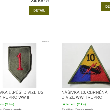
230 Kč
/ ks
DE
DETAIL
Kód:
934
VKA 1 .PĚŠÍ DIVIZE US
NÁŠIVKA 10. OBRNĚNÁ
 REPRO WW II
DIVIZE WW II REPRO
dem
(3 ks)
Skladem
(2 ks)
a:
Czech made
Značka:
Czech made