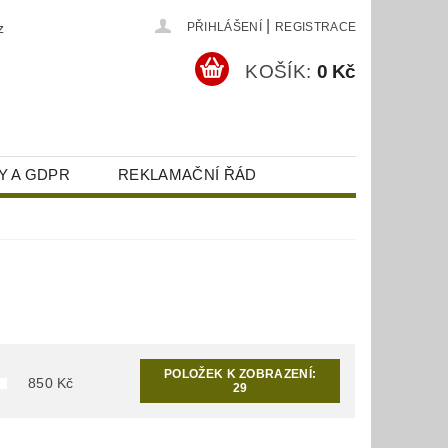
|
z
PŘIHLÁŠENÍ
REGISTRACE
KOŠÍK:
0 Kč
Y A GDPR
REKLAMAČNÍ ŘÁD
POLOŽEK K ZOBRAZENÍ:
850
Kč
29