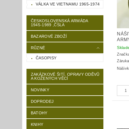
VÁLKA VE VIETNAMU 1965-1974
ČESKOSLOVENSKÁ ARMÁDA
1945-1989 ,ČSLA
NÁŠI
BAZAROVÉ ZBOŽÍ
ARM
Skla
RŮZNÉ
Značk
ČASOPISY
Záruka
Nášivk
ZAKÁZKOVÉ ŠITÍ, OPRAVY ODĚVŮ
A KOŽENÝCH VĚCÍ
NOVINKY
DOPRODEJ
BATOHY
KNIHY