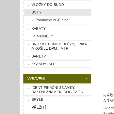
VLOŽKY DO BUND
BOTY
Polobotky AČR plné
KABÁTY
KOMBINÉZY
BRITSKÉ BUNDY, BLŮZY, TRIKA
A KOŠILE DPM , MTP
BARETY
KŠANDY -ŠLE
VYBAVENÍ
IDENTIFIKAČNÍ ZNÁMKY,
RAŽENÍ ZNÁMEK, DOG TAGS
NÁŠI
BRÝLE
ARMY
PŘEŽITÍ
Skla
Značk