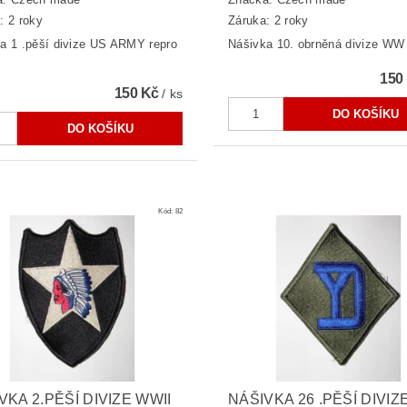
: 2 roky
Záruka: 2 roky
a 1 .pěší divize US ARMY repro
Nášivka 10. obrněná divize WW 
150
150 Kč
/ ks
Kód:
82
VKA 2.PĚŠÍ DIVIZE WWII
NÁŠIVKA 26 .PĚŠÍ DIVIZ