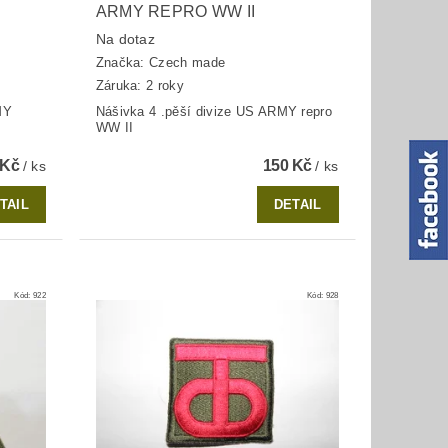
ARMY REPRO WW II
Na dotaz
Značka:
Czech made
Záruka: 2 roky
MY
Nášivka 4 .pěší divize US ARMY repro
WW II
 Kč
150 Kč
/ ks
/ ks
TAIL
DETAIL
Kód:
922
Kód:
928