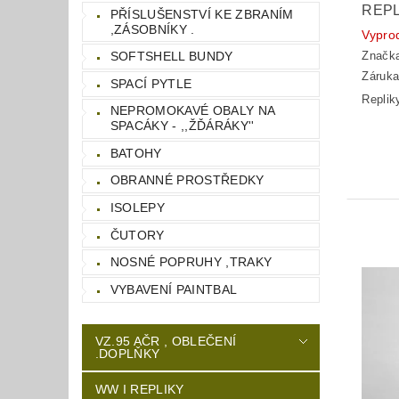
REPL
PŘÍSLUŠENSTVÍ KE ZBRANÍM
,ZÁSOBNÍKY .
Vypro
SOFTSHELL BUNDY
Značk
Záruka
SPACÍ PYTLE
Replik
NEPROMOKAVÉ OBALY NA
SPACÁKY - ,,ŽĎÁRÁKY''
BATOHY
OBRANNÉ PROSTŘEDKY
ISOLEPY
ČUTORY
NOSNÉ POPRUHY ,TRAKY
VYBAVENÍ PAINTBAL
VZ.95 AČR , OBLEČENÍ
.DOPLŇKY
WW I REPLIKY