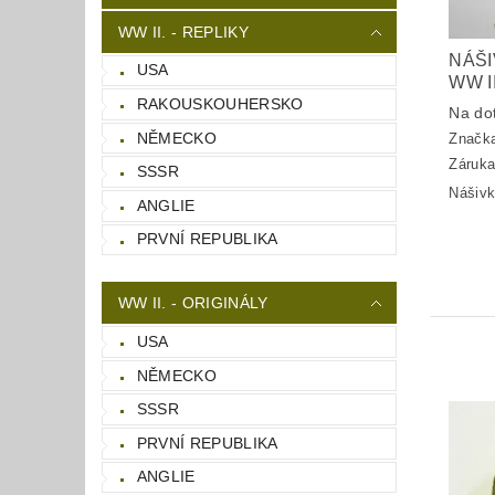
WW II. - REPLIKY
NÁŠI
USA
WW I
RAKOUSKOUHERSKO
Na do
NĚMECKO
Značk
Záruka
SSSR
Nášivk
ANGLIE
PRVNÍ REPUBLIKA
WW II. - ORIGINÁLY
USA
NĚMECKO
SSSR
PRVNÍ REPUBLIKA
ANGLIE