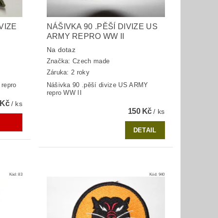
VIZE
NÁŠIVKA 90 .PĚŠÍ DIVIZE US
ARMY REPRO WW II
Na dotaz
Značka:
Czech made
Záruka: 2 roky
 repro
Nášivka 90 .pěší divize US ARMY
repro WW II
 Kč
/ ks
150 Kč
/ ks
DETAIL
Kód:
83
Kód:
940