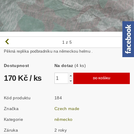
1
z 5
Pěkná replika podbradníku na německou helmu .
Dostupnost
Na dotaz
(4 ks)
170 Kč
/ ks
Kód produktu
184
Značka
Czech made
Kategorie
německo
Záruka
2 roky