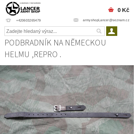
0 Kč
armyshopLancer@seznam.cz
+420603265479
PODBRADNÍK NA NĚMECKOU
HELMU ,REPRO .