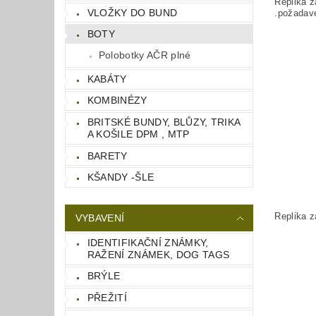
Replika z
VLOŽKY DO BUND
.požadav
BOTY
Polobotky AČR plné
KABÁTY
KOMBINÉZY
BRITSKÉ BUNDY, BLŮZY, TRIKA
A KOŠILE DPM , MTP
BARETY
KŠANDY -ŠLE
Replika z
VYBAVENÍ
IDENTIFIKAČNÍ ZNÁMKY,
RAŽENÍ ZNÁMEK, DOG TAGS
BRÝLE
PŘEŽITÍ