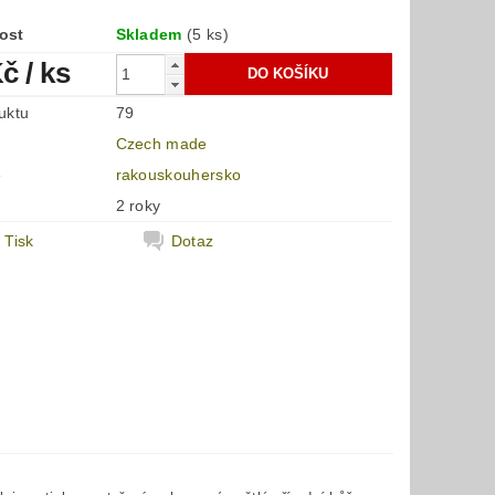
ost
Skladem
(5 ks)
Kč
/ ks
uktu
79
Czech made
e
rakouskouhersko
2 roky
Tisk
Dotaz