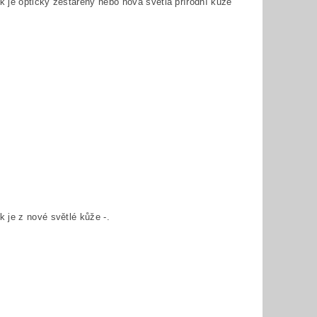
 je opticky zestařený nebo nová světlá přírodní kůže
 je z nové světlé kůže -.