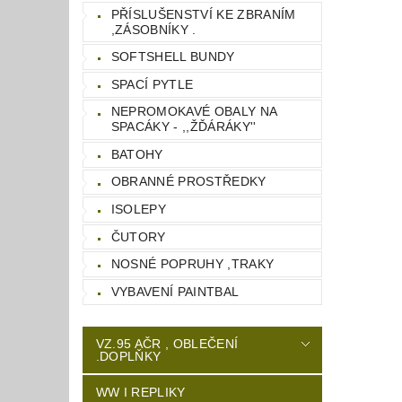
PŘÍSLUŠENSTVÍ KE ZBRANÍM
,ZÁSOBNÍKY .
SOFTSHELL BUNDY
SPACÍ PYTLE
NEPROMOKAVÉ OBALY NA
SPACÁKY - ,,ŽĎÁRÁKY''
BATOHY
OBRANNÉ PROSTŘEDKY
ISOLEPY
ČUTORY
NOSNÉ POPRUHY ,TRAKY
VYBAVENÍ PAINTBAL
VZ.95 AČR , OBLEČENÍ
.DOPLŇKY
WW I REPLIKY