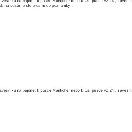
ávěsníku na bajonet k pušce Manlicher nebo k Čs. pušce vz 24 , závěsník
ek na odstín piště prosím do poznámky .
ávěsníku na bajonet k pušce Manlicher nebo k Čs. pušce vz 24 , závěsník