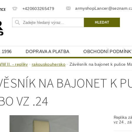
armyshopLancer@seznam.c
+420603265479
 1996
DOPRAVA A PLATBA
OBCHODNÍ PODMÍNK
W II. - repliky
rakouskouhersko
Závěsník na bajonet k pušce Ma
VĚSNÍK NA BAJONET K P
BO VZ .24
Replika z
vz 24 , zá