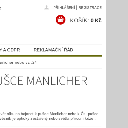
|
z
PŘIHLÁŠENÍ
REGISTRACE
KOŠÍK:
0 Kč
Y A GDPR
REKLAMAČNÍ ŘÁD
nlicher nebo vz .24
UŠCE MANLICHER
ávěsníku na bajonet k pušce Manlicher nebo k Čs. pušce
věsník je opticky zestařený nebo světlá přírodní kůže .